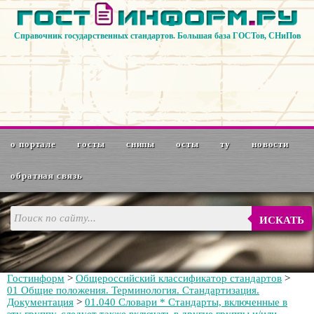
Справочник государственных стандартов. Большая база ГОСТов, СНиПов
о портале
госты
снипы
осты
ту
новости
обратная связь
ИСКАТЬ
Гостинформ
>
Общероссийский классификатор стандартов
>
01 Общие положения. Терминология. Стандартизация.
Документация
>
01.040 Словари * Стандарты, включенные в