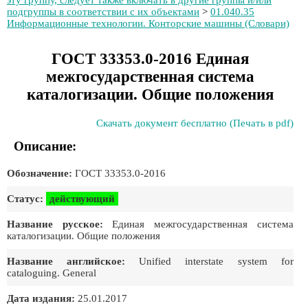
эту группу, следует также включать в другие группы и/или
подгруппы в соответствии с их объектами
>
01.040.35
Информационные технологии. Конторские машины (Словари)
ГОСТ 33353.0-2016 Единая
межгосударственная система
каталогизации. Общие положения
Скачать документ бесплатно (Печать в pdf)
Описание:
Обозначение:
ГОСТ 33353.0-2016
Статус:
действующий
Название русское:
Единая межгосударственная система
каталогизации. Общие положения
Название английское:
Unified interstate system for
cataloguing. General
Дата издания:
25.01.2017