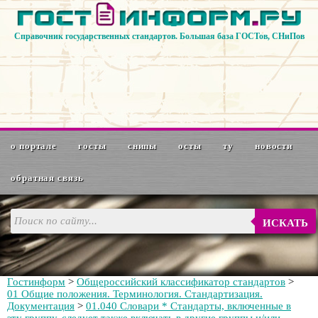
Справочник государственных стандартов. Большая база ГОСТов, СНиПов
о портале
госты
снипы
осты
ту
новости
обратная связь
ИСКАТЬ
Гостинформ
>
Общероссийский классификатор стандартов
>
01 Общие положения. Терминология. Стандартизация.
Документация
>
01.040 Словари * Стандарты, включенные в