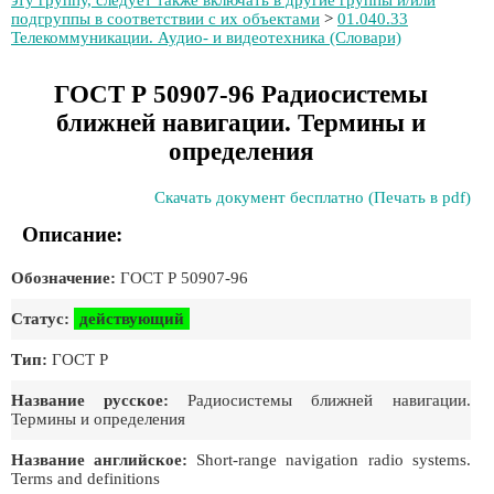
эту группу, следует также включать в другие группы и/или
подгруппы в соответствии с их объектами
>
01.040.33
Телекоммуникации. Аудио- и видеотехника (Словари)
ГОСТ Р 50907-96 Радиосистемы
ближней навигации. Термины и
определения
Скачать документ бесплатно (Печать в pdf)
Описание:
Обозначение:
ГОСТ Р 50907-96
Статус:
действующий
Тип:
ГОСТ Р
Название русское:
Радиосистемы ближней навигации.
Термины и определения
Название английское:
Short-range navigation radio systems.
Terms and definitions