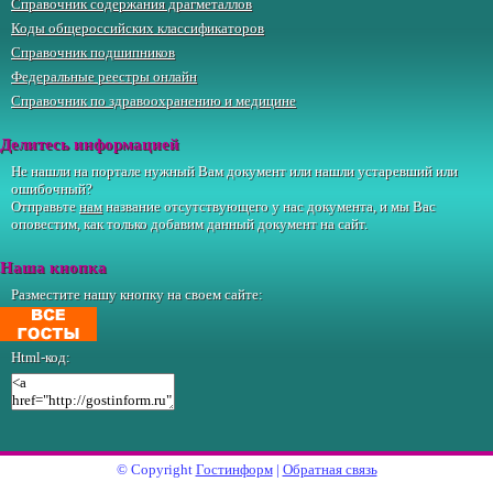
Справочник содержания драгметаллов
Коды общероссийских классификаторов
Справочник подшипников
Федеральные реестры онлайн
Справочник по здравоохранению и медицине
Делитесь информацией
Не нашли на портале нужный Вам документ или нашли устаревший или
ошибочный?
Отправьте
нам
название отсутствующего у нас документа, и мы Вас
оповестим, как только добавим данный документ на сайт.
Наша кнопка
Разместите нашу кнопку на своем сайте:
Html-код:
© Copyright
Гостинформ
|
Обратная связь