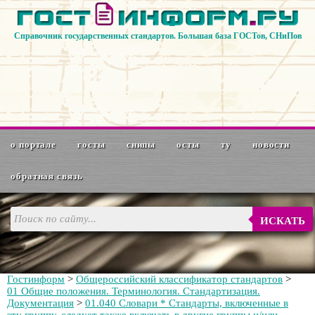
Справочник государственных стандартов. Большая база ГОСТов, СНиПов
о портале
госты
снипы
осты
ту
новости
обратная связь
ИСКАТЬ
Гостинформ
>
Общероссийский классификатор стандартов
>
01 Общие положения. Терминология. Стандартизация.
Документация
>
01.040 Словари * Стандарты, включенные в