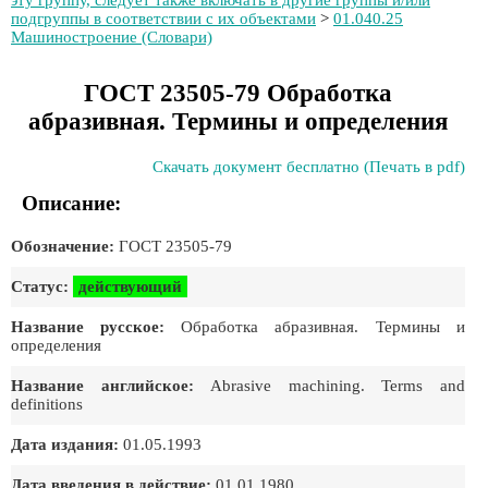
эту группу, следует также включать в другие группы и/или
подгруппы в соответствии с их объектами
>
01.040.25
Машиностроение (Словари)
ГОСТ 23505-79 Обработка
абразивная. Термины и определения
Скачать документ бесплатно (Печать в pdf)
Описание:
Обозначение:
ГОСТ 23505-79
Статус:
действующий
Название русское:
Обработка абразивная. Термины и
определения
Название английское:
Abrasive machining. Terms and
definitions
Дата издания:
01.05.1993
Дата введения в действие:
01.01.1980