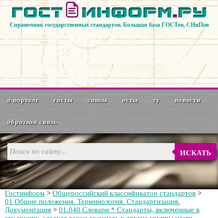
Справочник государственных стандартов. Большая база ГОСТов, СНиПов
о портале
госты
снипы
осты
ту
новости
обратная связь
ИСКАТЬ
Гостинформ
>
Общероссийский классификатор стандартов
>
01 Общие положения. Терминология. Стандартизация.
Документация
>
01.040 Словари * Стандарты, включенные в