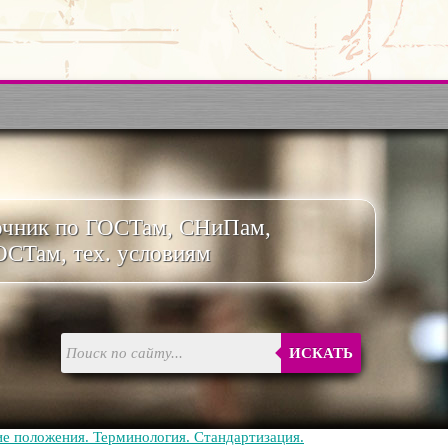
очник по ГОСТам, СНиПам,
ОСТам, тех. условиям
ИСКАТЬ
е положения. Терминология. Стандартизация.