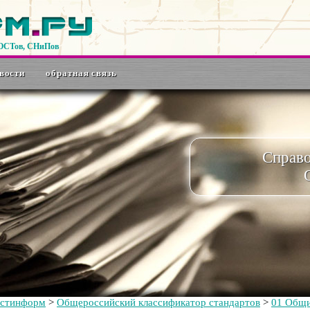
ГОСТов, СНиПов
вости
обратная связь
Справ
остинформ
>
Общероссийский классификатор стандартов
>
01 Общи