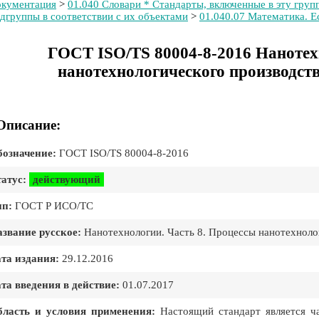
кументация
>
01.040 Словари * Стандарты, включенные в эту групп
дгруппы в соответствии с их объектами
>
01.040.07 Математика. Е
ГОСТ ISO/TS 80004-8-2016 Нанотех
нанотехнологического производст
Описание:
означение:
ГОСТ ISO/TS 80004-8-2016
атус:
действующий
ип:
ГОСТ Р ИСО/ТС
звание русское:
Нанотехнологии. Часть 8. Процессы нанотехноло
та издания:
29.12.2016
та введения в действие:
01.07.2017
бласть и условия применения:
Настоящий стандарт является ча