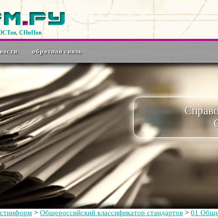
ГОСТов, СНиПов
вости
обратная связь
Справ
остинформ
>
Общероссийский классификатор стандартов
>
01 Общи