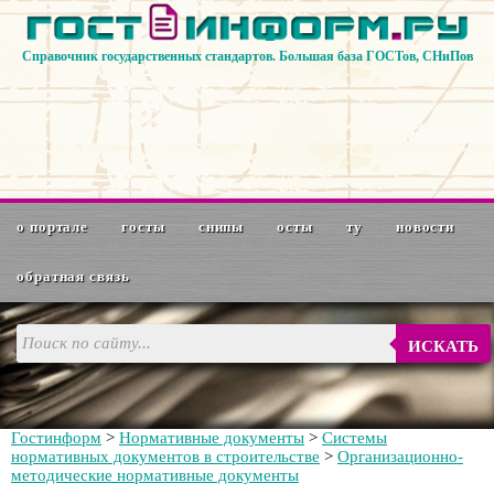
Справочник государственных стандартов. Большая база ГОСТов, СНиПов
о портале
госты
снипы
осты
ту
новости
обратная связь
ИСКАТЬ
Гостинформ
>
Нормативные документы
>
Системы
нормативных документов в строительстве
>
Организационно-
методические нормативные документы