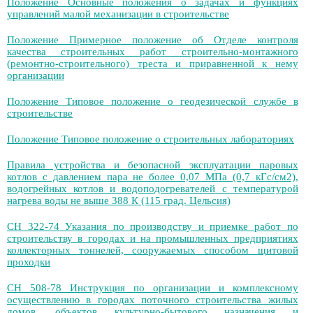
Положение Основные положения о задачах и функциях
управлений малой механизации в строительстве
Положение Примерное положение об Отделе контроля
качества строительных работ строительно-монтажного
(ремонтно-строительного) треста и приравненной к нему
организации
Положение Типовое положение о геодезической службе в
строительстве
Положение Типовое положение о строительных лабораториях
Правила устройства и безопасной эксплуатации паровых
котлов с давлением пара не более 0,07 МПа (0,7 кГс/см2),
водогрейных котлов и водоподогревателей с температурой
нагрева воды не выше 388 К (115 град. Цельсия)
СН 322-74 Указания по производству и приемке работ по
строительству в городах и на промышленных предприятиях
коллекторных тоннелей, сооружаемых способом щитовой
проходки
СН 508-78 Инструкция по организации и комплексному
осуществлению в городах поточного строительства жилых
домов, объектов культурно-бытового назначения и