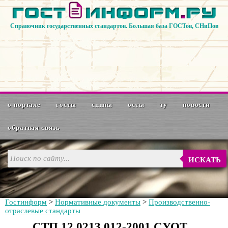
Справочник государственных стандартов. Большая база ГОСТов, СНиПов
о портале
госты
снипы
осты
ту
новости
обратная связь
ИСКАТЬ
Гостинформ
>
Нормативные документы
>
Производственно-
отраслевые стандарты
СТП 12.0213.012-2001 СУОТ.