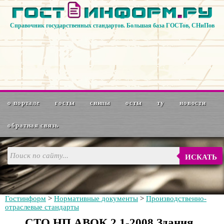
Справочник государственных стандартов. Большая база ГОСТов, СНиПов
о портале
госты
снипы
осты
ту
новости
обратная связь
ИСКАТЬ
Гостинформ
>
Нормативные документы
>
Производственно-
отраслевые стандарты
СТО НП АВОК 2.1-2008 Здания