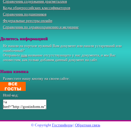
Справочник содержания драгметаллов
Коды общероссийских классификаторов
Справочник подшипников
Федеральные реестры онлайн
Справочник по здравоохранению и медицине
Делитесь информацией
Не нашли на портале нужный Вам документ или нашли устаревший или
ошибочный?
Отправьте
нам
название отсутствующего у нас документа, и мы Вас
оповестим, как только добавим данный документ на сайт.
Наша кнопка
Разместите нашу кнопку на своем сайте:
Html-код:
© Copyright
Гостинформ
|
Обратная связь