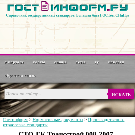
Справочник государственных стандартов. Большая база ГОСТов, СНиПов
о портале
госты
снипы
осты
ту
новости
обратная связь
ИСКАТЬ
Гостинформ
>
Нормативные документы
>
Производственно-
отраслевые стандарты
СТО-ГК Трансстрой 008-2007