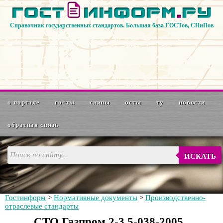
Справочник государственных стандартов. Большая база ГОСТов, СНиПов
о портале
госты
снипы
осты
ту
новости
обратная связь
ИСКАТЬ
Гостинформ
>
Нормативные документы
>
Производственно-
отраслевые стандарты
СТО Газпром 2-3.5-038-2005