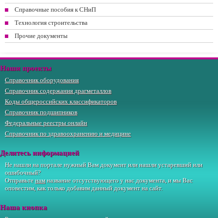
Справочные пособия к СНиП
Технология строительства
Прочие документы
Наши проекты
Справочник оборудования
Справочник содержания драгметаллов
Коды общероссийских классификаторов
Справочник подшипников
Федеральные реестры онлайн
Справочник по здравоохранению и медицине
Делитесь информацией
Не нашли на портале нужный Вам документ или нашли устаревший или
ошибочный?
Отправьте
нам
название отсутствующего у нас документа, и мы Вас
оповестим, как только добавим данный документ на сайт.
Наша кнопка