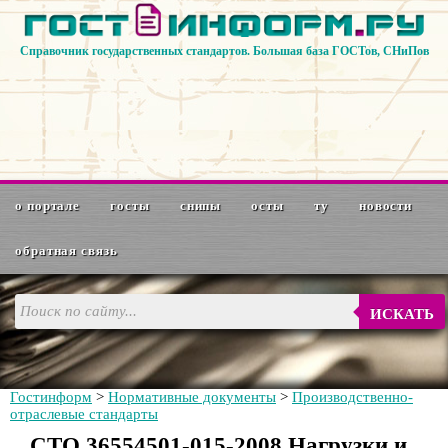
Справочник государственных стандартов. Большая база ГОСТов, СНиПов
о портале
госты
снипы
осты
ту
новости
обратная связь
ИСКАТЬ
Гостинформ
>
Нормативные документы
>
Производственно-
отраслевые стандарты
СТО 36554501-015-2008 Нагрузки и