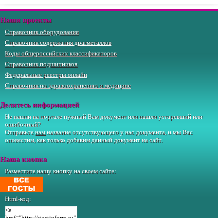
Наши проекты
Справочник оборудования
Справочник содержания драгметаллов
Коды общероссийских классификаторов
Справочник подшипников
Федеральные реестры онлайн
Справочник по здравоохранению и медицине
Делитесь информацией
Не нашли на портале нужный Вам документ или нашли устаревший или
ошибочный?
Отправьте
нам
название отсутствующего у нас документа, и мы Вас
оповестим, как только добавим данный документ на сайт.
Наша кнопка
Разместите нашу кнопку на своем сайте:
Html-код: