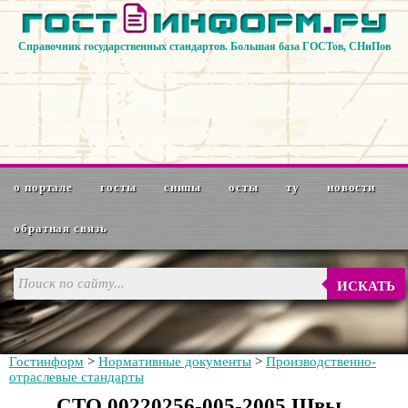
Справочник государственных стандартов. Большая база ГОСТов, СНиПов
о портале
госты
снипы
осты
ту
новости
обратная связь
ИСКАТЬ
Гостинформ
>
Нормативные документы
>
Производственно-
отраслевые стандарты
СТО 00220256-005-2005 Швы