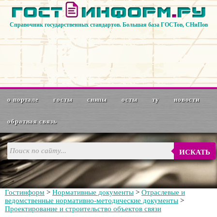
Справочник государственных стандартов. Большая база ГОСТов, СНиПов
о портале
госты
снипы
осты
ту
новости
обратная связь
ИСКАТЬ
Гостинформ
>
Нормативные документы
>
Отраслевые и
ведомственные нормативно-методические документы
>
Проектирование и строительство объектов связи