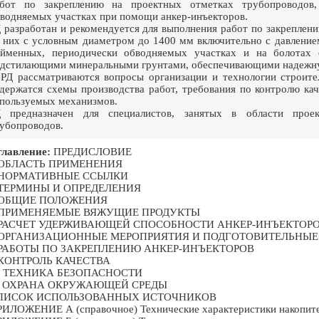
абот по закреплению на проектных отметках трубопроводов
водняемых участках при помощи анкер-инъекторов.
 разработан и рекомендуется для выполнения работ по закреплен
 них с условным диаметром до 1400 мм включительно с давление
йменных, периодически обводняемых участках и на болотах 
дстилающими минеральными грунтами, обеспечивающими надежну
РД рассматриваются вопросы организации и технологии строител
держатся схемы производства работ, требования по контролю ка
пользуемых механизмов.
 предназначен для специалистов, занятых в области проект
убопроводов.
лавление:
ПРЕДИСЛОВИЕ
 ОБЛАСТЬ ПРИМЕНЕНИЯ
 НОРМАТИВНЫЕ ССЫЛКИ
 ТЕРМИНЫ И ОПРЕДЕЛЕНИЯ
 ОБЩИЕ ПОЛОЖЕНИЯ
 ПРИМЕНЯЕМЫЕ ВЯЖУЩИЕ ПРОДУКТЫ
 РАСЧЕТ УДЕРЖИВАЮЩЕЙ СПОСОБНОСТИ АНКЕР-ИНЪЕКТОР
 ОРГАНИЗАЦИОННЫЕ МЕРОПРИЯТИЯ И ПОДГОТОВИТЕЛЬНЫЕ
 РАБОТЫ ПО ЗАКРЕПЛЕНИЮ АНКЕР-ИНЪЕКТОРОВ
 КОНТРОЛЬ КАЧЕСТВА
0 ТЕХНИКА БЕЗОПАСНОСТИ
1 ОХРАНА ОКРУЖАЮЩЕЙ СРЕДЫ
ПИСОК ИСПОЛЬЗОВАННЫХ ИСТОЧНИКОВ
ИЛОЖЕНИЕ А (справочное) Технические характеристики накопител