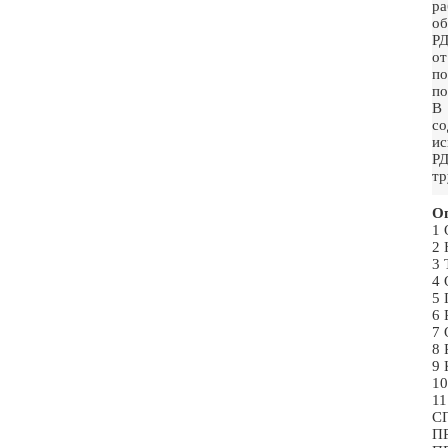
р
об
РД
от
по
по
В 
со
ис
РД
тр
Ог
1
2
3
4
5
6
7
8
9
1
1
С
ПР