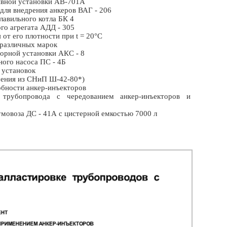
ивной установки АВ-701А
ля внедрения анкеров ВАГ - 206
авильного котла БК 4
о агрегата АДД - 305
т его плотности при t = 20°С
различных марок
рной установки АКС - 8
ого насоса ПС - 4Б
 установок
ения из СНиП Ш-42-80*)
ности анкер-инъекторов
трубопровода с чередованием анкер-инъекторов и
овоза ДС - 41А с цистерной емкостью 7000 л