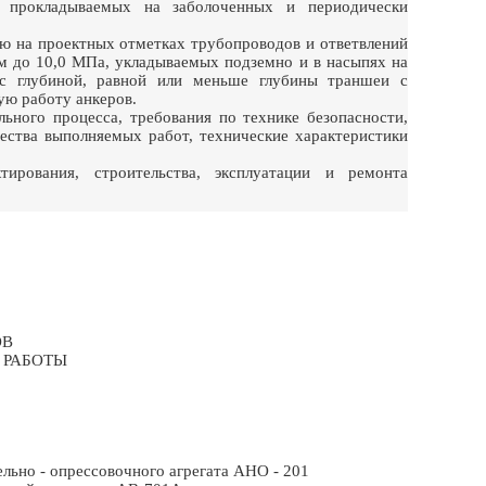
, прокладываемых на заболоченных и периодически
ию на проектных отметках трубопроводов и ответвлений
м до 10,0 МПа, укладываемых подземно и в насыпях на
с глубиной, равной или меньше глубины траншеи с
ю работу анкеров.
ьного процесса, требования по технике безопасности,
чества выполняемых работ, технические характеристики
ирования, строительства, эксплуатации и ремонта
ОВ
 РАБОТЫ
ьно - опрессовочного агрегата АНО - 201