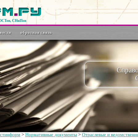
ГОСТов, СНиПов
вости
обратная связь
Справ
остинформ
>
Нормативные документы
>
Отраслевые и ведомственн