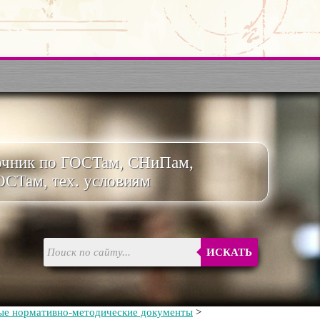
очник по ГОСТам, СНиПам,
ОСТам, тех. условиям
ИСКАТЬ
ые нормативно-методические документы
>