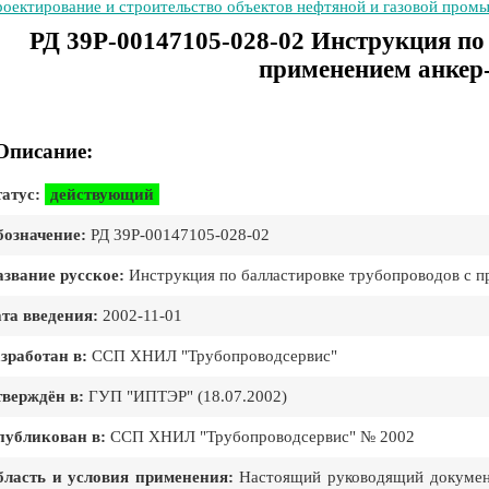
оектирование и строительство объектов нефтяной и газовой пром
РД 39Р-00147105-028-02 Инструкция по
применением анкер
Описание:
атус:
действующий
означение:
РД 39Р-00147105-028-02
звание русское:
Инструкция по балластировке трубопроводов с п
та введения:
2002-11-01
зработан в:
ССП ХНИЛ "Трубопроводсервис"
верждён в:
ГУП "ИПТЭР" (18.07.2002)
публикован в:
ССП ХНИЛ "Трубопроводсервис" № 2002
ласть и условия применения:
Настоящий руководящий документ 