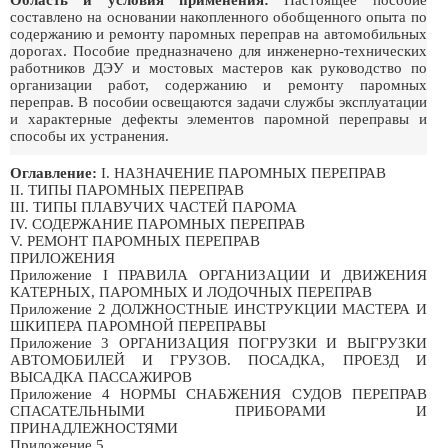
Область и условия применения:
Настоящее пособие
составлено на основании накопленного обобщенного опыта по
содержанию и ремонту паромных переправ на автомобильных
дорогах. Пособие предназначено для инженерно-технических
работников ДЭУ и мостовых мастеров как руководство по
организации работ, содержанию и ремонту паромных
переправ. В пособии освещаются задачи службы эксплуатации
и характерные дефекты элементов паромной переправы и
способы их устранения.
Оглавление:
I. НАЗНАЧЕНИЕ ПАРОМНЫХ ПЕРЕПРАВ
II. ТИПЫ ПАРОМНЫХ ПЕРЕПРАВ
III. ТИПЫ ПЛАВУЧИХ ЧАСТЕЙ ПАРОМА
IV. СОДЕРЖАНИЕ ПАРОМНЫХ ПЕРЕПРАВ
V. РЕМОНТ ПАРОМНЫХ ПЕРЕПРАВ
ПРИЛОЖЕНИЯ
Приложение I ПРАВИЛА ОРГАНИЗАЦИИ И ДВИЖЕНИЯ
КАТЕРНЫХ, ПАРОМНЫХ И ЛОДОЧНЫХ ПЕРЕПРАВ
Приложение 2 ДОЛЖНОСТНЫЕ ИНСТРУКЦИИ МАСТЕРА И
ШКИПЕРА ПАРОМНОЙ ПЕРЕПРАВЫ
Приложение 3 ОРГАНИЗАЦИЯ ПОГРУЗКИ И ВЫГРУЗКИ
АВТОМОБИЛЕЙ И ГРУЗОВ. ПОСАДКА, ПРОЕЗД И
ВЫСАДКА ПАССАЖИРОВ
Приложение 4 НОРМЫ СНАБЖЕНИЯ СУДОВ ПЕРЕПРАВ
СПАСАТЕЛЬНЫМИ ПРИБОРАМИ И
ПРИНАДЛЕЖНОСТЯМИ
Приложение 5