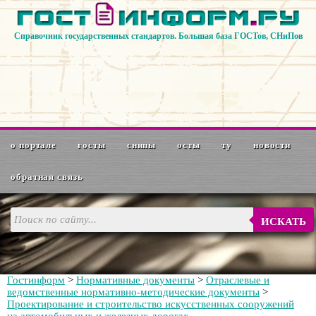
Справочник государственных стандартов. Большая база ГОСТов, СНиПов
о портале
госты
снипы
осты
ту
новости
обратная связь
ИСКАТЬ
Гостинформ
>
Нормативные документы
>
Отраслевые и
ведомственные нормативно-методические документы
>
Проектирование и строительство искусственных сооружений