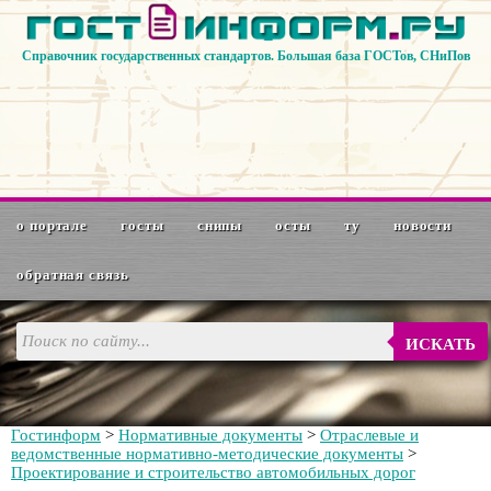
Справочник государственных стандартов. Большая база ГОСТов, СНиПов
о портале
госты
снипы
осты
ту
новости
обратная связь
ИСКАТЬ
Гостинформ
>
Нормативные документы
>
Отраслевые и
ведомственные нормативно-методические документы
>
Проектирование и строительство автомобильных дорог