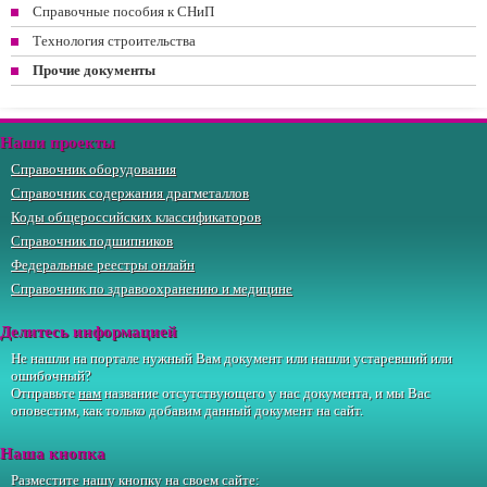
Справочные пособия к СНиП
Технология строительства
Прочие документы
Наши проекты
Справочник оборудования
Справочник содержания драгметаллов
Коды общероссийских классификаторов
Справочник подшипников
Федеральные реестры онлайн
Справочник по здравоохранению и медицине
Делитесь информацией
Не нашли на портале нужный Вам документ или нашли устаревший или
ошибочный?
Отправьте
нам
название отсутствующего у нас документа, и мы Вас
оповестим, как только добавим данный документ на сайт.
Наша кнопка
Разместите нашу кнопку на своем сайте: