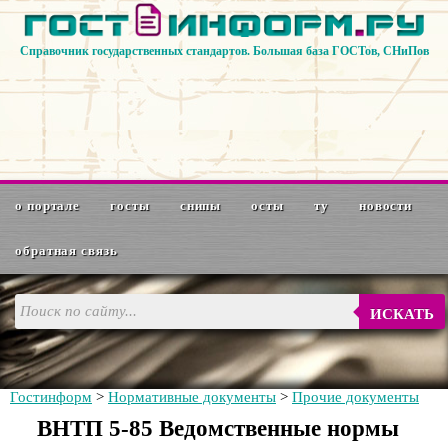
Справочник государственных стандартов. Большая база ГОСТов, СНиПов
о портале
госты
снипы
осты
ту
новости
обратная связь
ИСКАТЬ
Гостинформ
>
Нормативные документы
>
Прочие документы
ВНТП 5-85 Ведомственные нормы