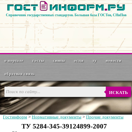
Справочник государственных стандартов. Большая база ГОСТов, СНиПов
о портале
госты
снипы
осты
ту
новости
обратная связь
ИСКАТЬ
Гостинформ
>
Нормативные документы
>
Прочие документы
ТУ 5284-345-39124899-2007