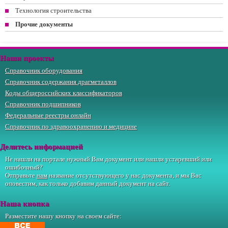
Технология строительства
Прочие документы
Наши проекты
Справочник оборудования
Справочник содержания драгметаллов
Коды общероссийских классификаторов
Справочник подшипников
Федеральные реестры онлайн
Справочник по здравоохранению и медицине
Делитесь информацией
Не нашли на портале нужный Вам документ или нашли устаревший или
ошибочный?
Отправьте
нам
название отсутствующего у нас документа, и мы Вас
оповестим, как только добавим данный документ на сайт.
Наша кнопка
Разместите нашу кнопку на своем сайте: