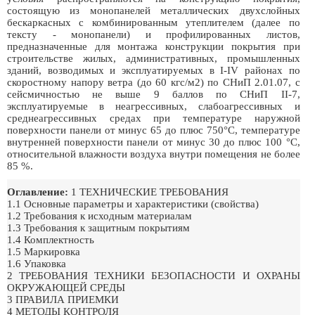
состоящую из монопанелей металлических двухслойных
бескаркасных с комбинированным утеплителем (далее по
тексту - монопанели) и профилированных листов,
предназначенные для монтажа конструкции покрытия при
строительстве жилых, административных, промышленных
зданий, возводимых и эксплуатируемых в I-IV районах по
скоростному напору ветра (до 60 кгс/м2) по СНиП 2.01.07, с
сейсмичностью не выше 9 баллов по СНиП II-7,
эксплуатируемые в неагрессивных, слабоагрессивных и
среднеагрессивных средах при температуре наружной
поверхности панели от минус 65 до плюс 750°С, температуре
внутренней поверхности панели от минус 30 до плюс 100 °С,
относительной влажности воздуха внутри помещения не более
85 %.
Оглавление:
1 ТЕХНИЧЕСКИЕ ТРЕБОВАНИЯ
1.1 Основные параметры и характеристики (свойства)
1.2 Требования к исходным материалам
1.3 Требования к защитным покрытиям
1.4 Комплектность
1.5 Маркировка
1.6 Упаковка
2 ТРЕБОВАНИЯ ТЕХНИКИ БЕЗОПАСНОСТИ И ОХРАНЫ
ОКРУЖАЮЩЕЙ СРЕДЫ
3 ПРАВИЛА ПРИЕМКИ
4 МЕТОДЫ КОНТРОЛЯ