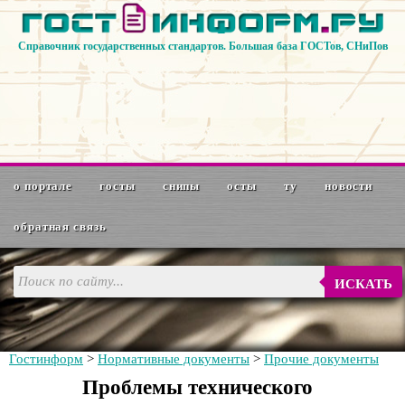
Справочник государственных стандартов. Большая база ГОСТов, СНиПов
о портале
госты
снипы
осты
ту
новости
обратная связь
ИСКАТЬ
Гостинформ
>
Нормативные документы
>
Прочие документы
Проблемы технического