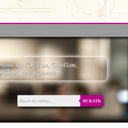
очник по ГОСТам, СНиПам,
ОСТам, тех. условиям
ИСКАТЬ