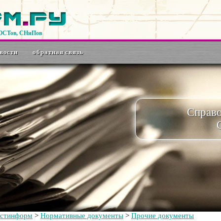
ГОСТов, СНиПов
вости
обратная связь
Справ
остинформ
>
Нормативные документы
>
Прочие документы