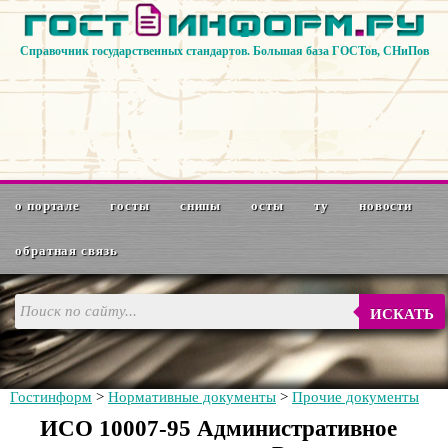
Справочник государственных стандартов. Большая база ГОСТов, СНиПов
о портале
госты
снипы
осты
ту
новости
обратная связь
ИСКАТЬ
Гостинформ
>
Нормативные документы
>
Прочие документы
ИСО 10007-95 Административное