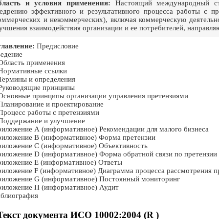
бласть и условия применения:
Настоящий международный ста
едрению эффективного и результативного процесса работы с пр
оммерческих и некоммерческих), включая коммерческую деятельно
учшения взаимодействия организации и ее потребителей, направля
лавление:
Предисловие
едение
Область применения
Нормативные ссылки
Термины и определения
Руководящие принципы
Основные принципы организации управления претензиями
Планирование и проектирование
Процесс работы с претензиями
Поддержание и улучшение
иложение А (информативное) Рекомендации для малого бизнеса
иложение В (информативное) Форма претензии
иложение С (информативное) Объективность
иложение D (информативное) Форма обратной связи по претензии
иложение Е (информативное) Ответы
иложение F (информативное) Диаграмма процесса рассмотрения п
иложение G (информативное) Постоянный мониторинг
иложение Н (информативное) Аудит
блиография
Текст документа ИСО 10002:2004 (R )