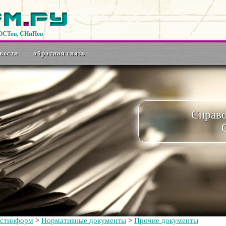
ГОСТов, СНиПов
вости
обратная связь
Справ
остинформ
>
Нормативные документы
>
Прочие документы