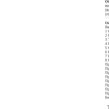
О
вн
(к
ул
Ог
Вв
1 
2 
3 
4 
5 
6 
7 
8 
Пр
Пр
Пр
Пр
Пр
Пр
Пр
Пр
Би