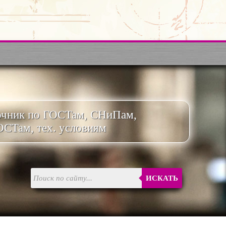
очник по ГОСТам, СНиПам,
ОСТам, тех. условиям
ИСКАТЬ