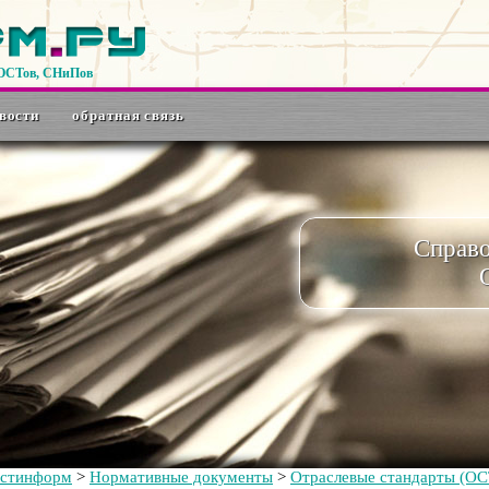
ГОСТов, СНиПов
вости
обратная связь
Справ
остинформ
>
Нормативные документы
>
Отраслевые стандарты (ОС