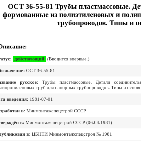
ОСТ 36-55-81 Трубы пластмассовые. Де
формованные из полиэтиленовых и поли
трубопроводов. Типы и 
Описание:
атус:
действующий
(Вводится впервые.)
означение:
ОСТ 36-55-81
азвание русское:
Трубы пластмассовые. Детали соединител
липропиленовых труб для напорных трубопроводов. Типы и основ
та введения:
1981-07-01
зработан в:
Минмонтажспецстрой СССР
верждён в:
Минмонтажспецстрой СССР (06.04.1981)
публикован в:
ЦБНТИ Минмонтажспецстроя № 1981