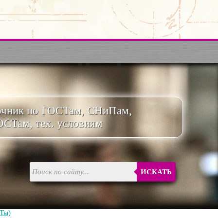
очник по ГОСТам, СНиПам,
ОСТам, тех. условиям
ИСКАТЬ
Ты)