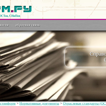
ГОСТов, СНиПов
вости
обратная связь
Справ
остинформ
>
Нормативные документы
>
Отраслевые стандарты (ОС