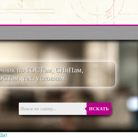
очник по ГОСТам, СНиПам,
ОСТам, тех. условиям
ИСКАТЬ
Ты)