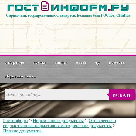
Справочник государственных стандартов. Большая база ГОСТов, СНиПов
о портале
госты
снипы
осты
ту
новости
обратная связь
ИСКАТЬ
Гостинформ
>
Нормативные документы
>
Отраслевые и
ведомственные нормативно-методические документы
>
Прочие документы