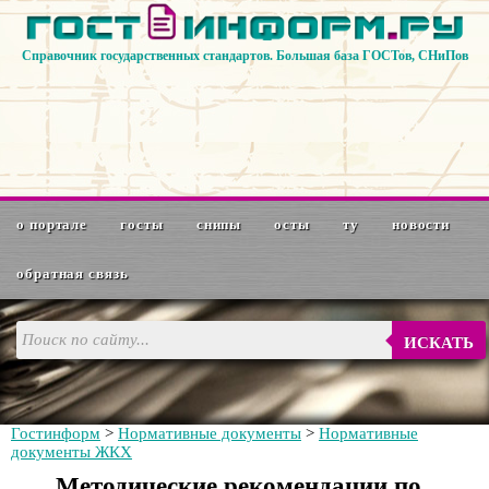
Справочник государственных стандартов. Большая база ГОСТов, СНиПов
о портале
госты
снипы
осты
ту
новости
обратная связь
ИСКАТЬ
Гостинформ
>
Нормативные документы
>
Нормативные
документы ЖКХ
Методические рекомендации по