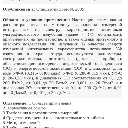
Опубликован в:
Стандартинформ № 2005
Область и условия применения:
Настоящие рекомендации
распространяются на методику выполнения измерений
интегральных по спектру характеристик источников
ультрафиолетового излучения (далее - УФ облучатели),
применяемых на производстве, а также оценки эритемного и
опасного воздействия УФ излучения. В качестве средств
измерений интегральных характеристик источников УФ
излучения в охране труда используются радиометры,
спектрорадиометры, дозиметры (далее - приборы),
обеспечивающие измерение энергетической освещенности
(ЭО) и энергетической экспозиции (ЭЭ) в диапазонах длин
волн УФ-А (0,315- 0,400 мкм), УФ-В (0,280-0,315 мкм), УФ-С
(0,20-0,28 мкм), в диапазонах ЭО соответственно от 0,1 до
200 Вт/м2, от 0,01 до 20 Вт/м2, от 0,001 до 20 Вт/м2 и в
диапазонах ЭЭ соответственно от 0,1 до 200 Дж/м2, от 0,01
до 20 Дж/м2, от 0,001 до 20 Дж/м2.
Оглавление:
1 Область применения
2 Нормативные ссылки
3 Требования к погрешности измерений
4 Средства измерений и вспомогательные устройства
5 Метод измерений
6 Требования безопасности