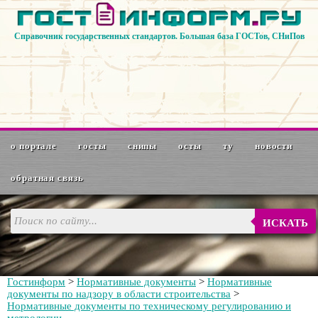
Справочник государственных стандартов. Большая база ГОСТов, СНиПов
о портале
госты
снипы
осты
ту
новости
обратная связь
ИСКАТЬ
Гостинформ
>
Нормативные документы
>
Нормативные
документы по надзору в области строительства
>
Нормативные документы по техническому регулированию и