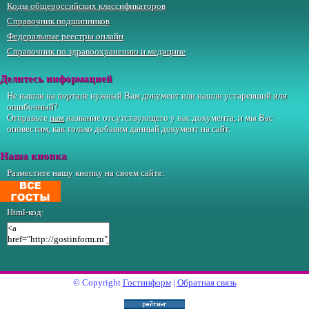
Коды общероссийских классификаторов
Справочник подшипников
Федеральные реестры онлайн
Справочник по здравоохранению и медицине
Делитесь информацией
Не нашли на портале нужный Вам документ или нашли устаревший или
ошибочный?
Отправьте
нам
название отсутствующего у нас документа, и мы Вас
оповестим, как только добавим данный документ на сайт.
Наша кнопка
Разместите нашу кнопку на своем сайте:
Html-код:
© Copyright
Гостинформ
|
Обратная связь