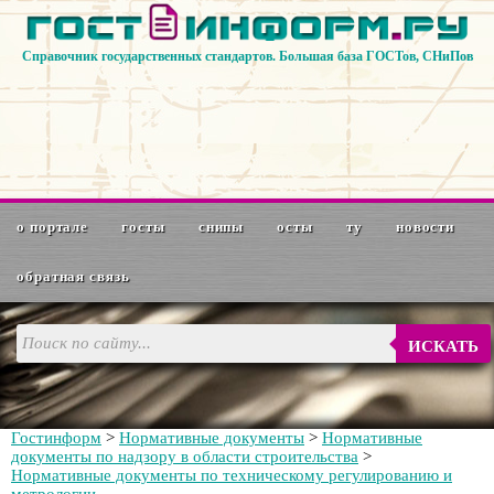
Справочник государственных стандартов. Большая база ГОСТов, СНиПов
о портале
госты
снипы
осты
ту
новости
обратная связь
ИСКАТЬ
Гостинформ
>
Нормативные документы
>
Нормативные
документы по надзору в области строительства
>
Нормативные документы по техническому регулированию и