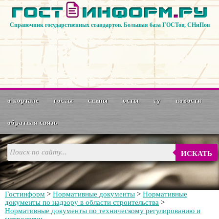
Справочник государственных стандартов. Большая база ГОСТов, СНиПов
о портале
госты
снипы
осты
ту
новости
обратная связь
ИСКАТЬ
Гостинформ
>
Нормативные документы
>
Нормативные
документы по надзору в области строительства
>
Нормативные документы по техническому регулированию и