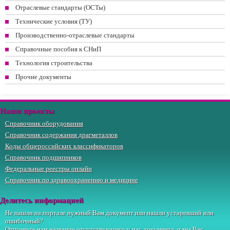
Отраслевые стандарты (ОСТы)
Технические условия (ТУ)
Производственно-отраслевые стандарты
Справочные пособия к СНиП
Технология строительства
Прочие документы
Наши проекты
Справочник оборудования
Справочник содержания драгметаллов
Коды общероссийских классификаторов
Справочник подшипников
Федеральные реестры онлайн
Справочник по здравоохранению и медицине
Делитесь информацией
Не нашли на портале нужный Вам документ или нашли устаревший или
ошибочный?
Отправьте
нам
название отсутствующего у нас документа, и мы Вас