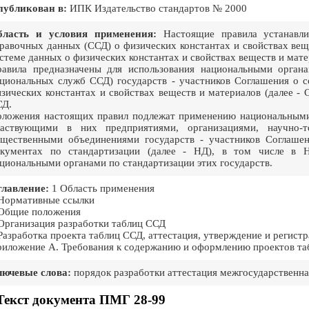
публикован в:
ИПК Издательство стандартов № 2000
бласть и условия применения:
Настоящие правила устанавли
равочных данных (ССД) о физических константах и свойствах ве
стеме данных о физических константах и свойствах веществ и мате
авила предназначены для использования национальными органа
циональных служб ССД) государств - участников Соглашения о 
зических константах и свойствах веществ и материалов (далее - 
СД.
ложения настоящих правил подлежат применению национальными 
частвующими в них предприятиями, организациями, научно-
щественными объединениями государств - участников Соглашен
кументах по стандартизации (далее - НД), в том числе в Н
циональными органами по стандартизации этих государств.
лавление:
1 Область применения
Нормативные ссылки
Общие положения
Организация разработки таблиц ССД
Разработка проекта таблиц ССД, аттестация, утверждение и регист
иложение А. Требования к содержанию и оформлению проектов т
ючевые слова:
порядок разработки аттестация межгосударственна
Текст документа ПМГ 28-99