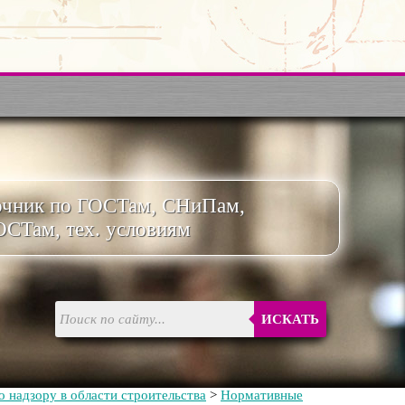
очник по ГОСТам, СНиПам,
ОСТам, тех. условиям
ИСКАТЬ
 надзору в области строительства
>
Нормативные