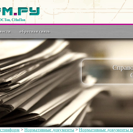
ГОСТов, СНиПов
вости
обратная связь
Справ
остинформ
>
Нормативные документы
>
Нормативные документы по