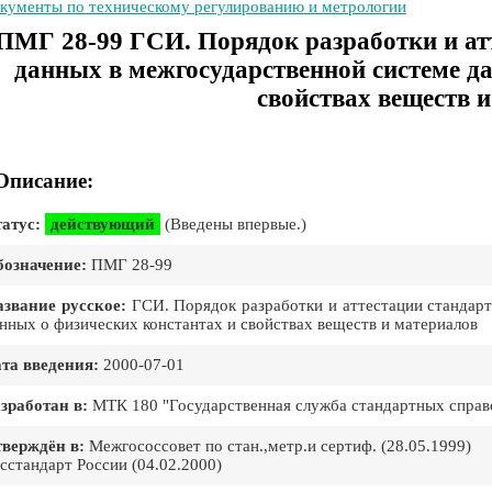
кументы по техническому регулированию и метрологии
ПМГ 28-99 ГСИ. Порядок разработки и ат
данных в межгосударственной системе д
свойствах веществ 
Описание:
атус:
действующий
(Введены впервые.)
означение:
ПМГ 28-99
звание русское:
ГСИ. Порядок разработки и аттестации стандар
нных о физических константах и свойствах веществ и материалов
та введения:
2000-07-01
зработан в:
МТК 180 "Государственная служба стандартных спра
верждён в:
Межгососсовет по стан.,метр.и сертиф. (28.05.1999)
сстандарт России (04.02.2000)