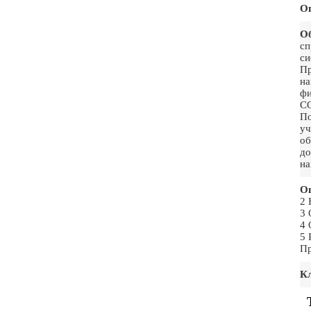
О
О
сп
си
Пр
на
фи
С
По
у
об
до
на
Ог
2 
3 
4 
5 
Пр
Кл