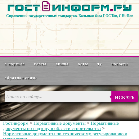
Справочник государственных стандартов. Большая база ГОСТов, СНиПов
о портале
госты
снипы
осты
ту
новости
обратная связь
ИСКАТЬ
Гостинформ
>
Нормативные документы
>
Нормативные
документы по надзору в области строительства
>
Нормативные документы по техническому регулированию и