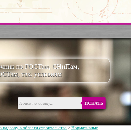
очник по ГОСТам, СНиПам,
ОСТам, тех. условиям
ИСКАТЬ
 надзору в области строительства
>
Нормативные