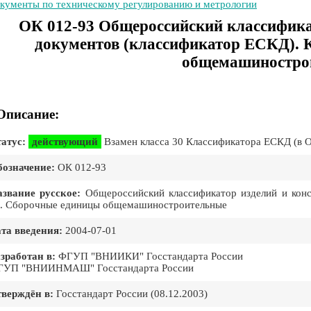
кументы по техническому регулированию и метрологии
ОК 012-93 Общероссийский классифика
документов (классификатор ЕСКД). 
общемашиностро
Описание:
атус:
действующий
Взамен класса 30 Классификатора ЕСКД (в О
означение:
ОК 012-93
звание русское:
Общероссийский классификатор изделий и конс
. Сборочные единицы общемашиностроительные
та введения:
2004-07-01
зработан в:
ФГУП "ВНИИКИ" Госстандарта России
ГУП "ВНИИНМАШ" Госстандарта России
верждён в:
Госстандарт России (08.12.2003)