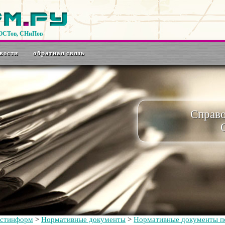
ГОСТов, СНиПов
вости
обратная связь
Справ
остинформ
>
Нормативные документы
>
Нормативные документы по