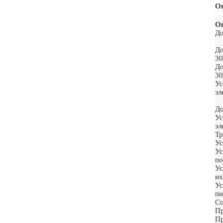
О
Ог
До
До
30
До
30
Ус
эл
До
Ус
эл
Тр
Ус
Ус
по
Ус
их
У
пн
Со
Пр
Пр