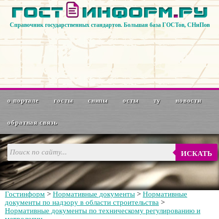
Справочник государственных стандартов. Большая база ГОСТов, СНиПов
о портале
госты
снипы
осты
ту
новости
обратная связь
ИСКАТЬ
Гостинформ
>
Нормативные документы
>
Нормативные
документы по надзору в области строительства
>
Нормативные документы по техническому регулированию и