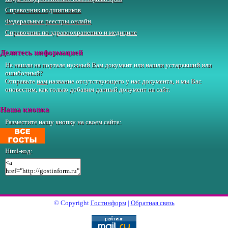
Справочник подшипников
Федеральные реестры онлайн
Справочник по здравоохранению и медицине
Делитесь информацией
Не нашли на портале нужный Вам документ или нашли устаревший или
ошибочный?
Отправьте
нам
название отсутствующего у нас документа, и мы Вас
оповестим, как только добавим данный документ на сайт.
Наша кнопка
Разместите нашу кнопку на своем сайте:
Html-код:
© Copyright
Гостинформ
|
Обратная связь