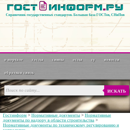
Справочник государственных стандартов. Большая база ГОСТов, СНиПов
о портале
госты
снипы
осты
ту
новости
обратная связь
ИСКАТЬ
Гостинформ
>
Нормативные документы
>
Нормативные
документы по надзору в области строительства
>
Нормативные документы по техническому регулированию и