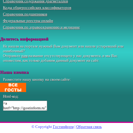
Справочник содержания драгметаллов
Коды общероссийских классификаторов
Справочник подшипников
Федеральные реестры онлайн
Справочник по здравоохранению и медицине
Делитесь информацией
Не нашли на портале нужный Вам документ или нашли устаревший или
ошибочный?
Отправьте
нам
название отсутствующего у нас документа, и мы Вас
оповестим, как только добавим данный документ на сайт.
Наша кнопка
Разместите нашу кнопку на своем сайте:
Html-код:
© Copyright
Гостинформ
|
Обратная связь