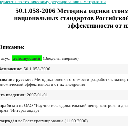
кументы по техническому регулированию и метрологии
50.1.058-2006 Методика оценки стои
национальных стандартов Российско
эффективности от и
Описание:
атус:
действующий
(Введены впервые)
означение:
50.1.058-2006
звание русское:
Методика оценки стоимости разработки, экспер
ономической эффективности от их внедрения
та введения:
2007-01-01
зработан в:
ОАО "Научно-исследовательский центр контроля и диа
рма "Интерстандарт"
верждён в:
Ростехрегулирование (11.09.2006)