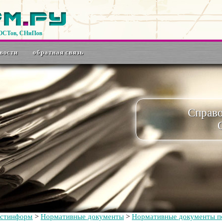
ГОСТов, СНиПов
вости
обратная связь
Справ
остинформ
>
Нормативные документы
>
Нормативные документы по