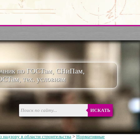
очник по ГОСТам, СНиПам,
ОСТам, тех. условиям
ИСКАТЬ
 надзору в области строительства
>
Нормативные