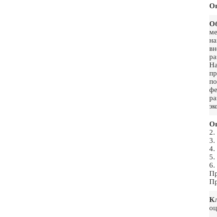
О
О
ме
на
вн
ра
На
пр
по
фе
ра
эк
Ог
2.
3.
4.
5.
6.
Пр
Пр
К
оц