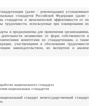
андартизации (далее - рекомендации) устанавливают
нальных стандартов Российской Федерации (далее -
зы стандартов и экономической эффективности от их
вы трудоемкости, используемые при планировании их
арты и предназначены для применения организациями,
 деятельности независимо от форм собственности и
хническими комитетами по стандартизации, а также
ерации, участвующими в обосновании трудоемкости
ующим законодательством, их экспертизе и анализе
зработке национального стандарта
рения национальных стандартов
национальный стандарт межгосударственный стандарт
ть