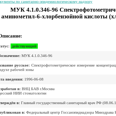
кументы по санитарно-эпидемиологическому надзору
МУК 4.1.0.346-96 Спектрофотометрич
аминометил-6-хлорбензойной кислоты (хл
Описание:
атус:
действующий
означение:
МУК 4.1.0.346-96
звание русское:
Спектрофотометрическое измерение концентраци
здухе рабочей зоны
та введения:
1996-06-08
зработан в:
ВНЦ БАВ г.Москва
есский НИИ стоматологии
верждён в:
Главный государственный санитарный врач РФ (08.06.
публикован в:
Федеральный центр Госсанэпиднадзора Минздрава 