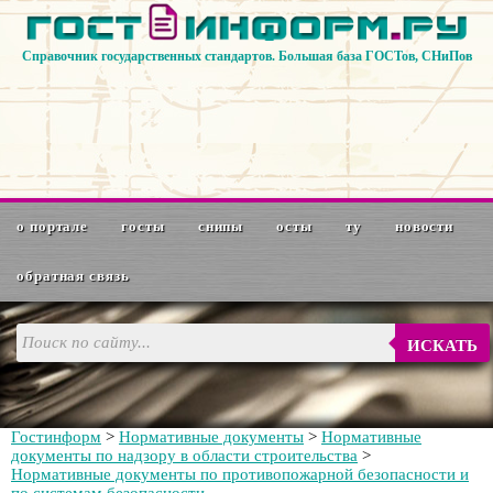
Справочник государственных стандартов. Большая база ГОСТов, СНиПов
о портале
госты
снипы
осты
ту
новости
обратная связь
ИСКАТЬ
Гостинформ
>
Нормативные документы
>
Нормативные
документы по надзору в области строительства
>
Нормативные документы по противопожарной безопасности и