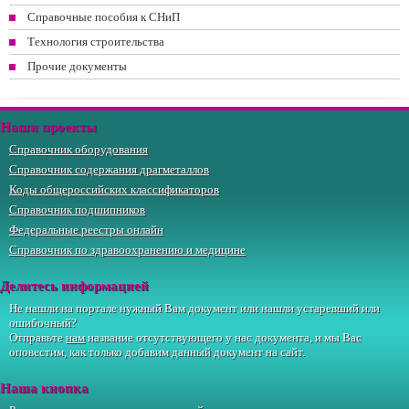
Справочные пособия к СНиП
Технология строительства
Прочие документы
Наши проекты
Справочник оборудования
Справочник содержания драгметаллов
Коды общероссийских классификаторов
Справочник подшипников
Федеральные реестры онлайн
Справочник по здравоохранению и медицине
Делитесь информацией
Не нашли на портале нужный Вам документ или нашли устаревший или
ошибочный?
Отправьте
нам
название отсутствующего у нас документа, и мы Вас
оповестим, как только добавим данный документ на сайт.
Наша кнопка