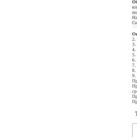
Об
ил
ша
На
Си
Ог
2.
3.
4.
5.
6.
7.
8.
9.
Пр
Пр
ср
Пр
Пр