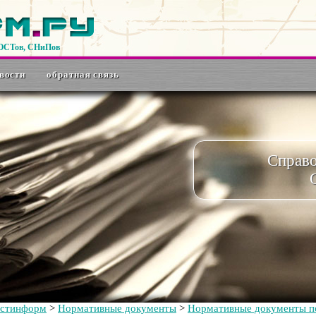
ГОСТов, СНиПов
вости
обратная связь
Справ
остинформ
>
Нормативные документы
>
Нормативные документы по