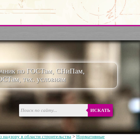
очник по ГОСТам, СНиПам,
ОСТам, тех. условиям
ИСКАТЬ
 надзору в области строительства
>
Нормативные