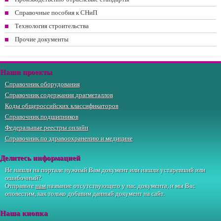
Справочные пособия к СНиП
Технология строительства
Прочие документы
Наши проекты
Справочник оборудования
Справочник содержания драгметаллов
Коды общероссийских классификаторов
Справочник подшипников
Федеральные реестры онлайн
Справочник по здравоохранению и медицине
Делитесь информацией
Не нашли на портале нужный Вам документ или нашли устаревший или
ошибочный?
Отправьте
нам
название отсутствующего у нас документа, и мы Вас
оповестим, как только добавим данный документ на сайт.
Наша кнопка