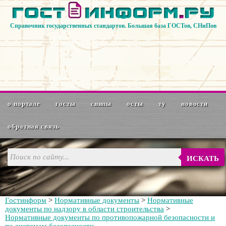
Справочник государственных стандартов. Большая база ГОСТов, СНиПов
о портале
госты
снипы
осты
ту
новости
обратная связь
ИСКАТЬ
Гостинформ
>
Нормативные документы
>
Нормативные
документы по надзору в области строительства
>
Нормативные документы по противопожарной безопасности и