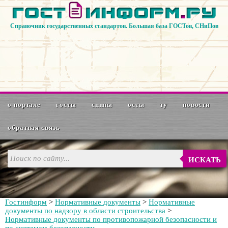
Справочник государственных стандартов. Большая база ГОСТов, СНиПов
о портале
госты
снипы
осты
ту
новости
обратная связь
ИСКАТЬ
Гостинформ
>
Нормативные документы
>
Нормативные
документы по надзору в области строительства
>
Нормативные документы по противопожарной безопасности и