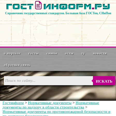
Справочник государственных стандартов. Большая база ГОСТов, СНиПов
о портале
госты
снипы
осты
ту
новости
обратная связь
ИСКАТЬ
Гостинформ
>
Нормативные документы
>
Нормативные
документы по надзору в области строительства
>
Нормативные документы по противопожарной безопасности и