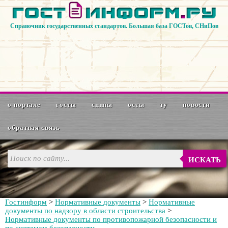
Справочник государственных стандартов. Большая база ГОСТов, СНиПов
о портале
госты
снипы
осты
ту
новости
обратная связь
ИСКАТЬ
Гостинформ
>
Нормативные документы
>
Нормативные
документы по надзору в области строительства
>
Нормативные документы по противопожарной безопасности и