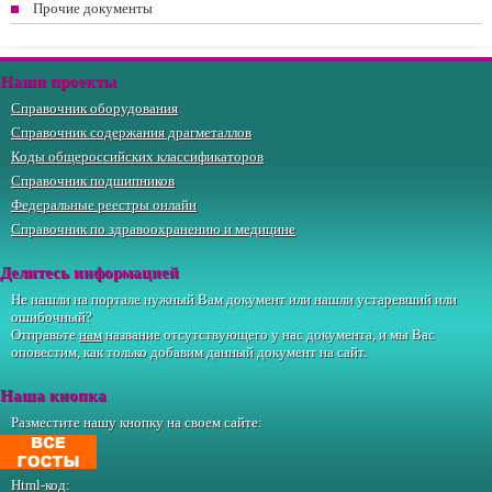
Прочие документы
Наши проекты
Справочник оборудования
Справочник содержания драгметаллов
Коды общероссийских классификаторов
Справочник подшипников
Федеральные реестры онлайн
Справочник по здравоохранению и медицине
Делитесь информацией
Не нашли на портале нужный Вам документ или нашли устаревший или
ошибочный?
Отправьте
нам
название отсутствующего у нас документа, и мы Вас
оповестим, как только добавим данный документ на сайт.
Наша кнопка
Разместите нашу кнопку на своем сайте:
Html-код: