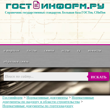
Справочник государственных стандартов. Большая база ГОСТов, СНиПов
о портале
госты
снипы
осты
ту
новости
обратная связь
ИСКАТЬ
Гостинформ
>
Нормативные документы
>
Нормативные
документы по надзору в области строительства
>
Нормативные документы по гортехнадзору