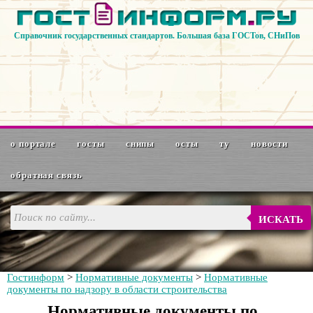
Справочник государственных стандартов. Большая база ГОСТов, СНиПов
о портале
госты
снипы
осты
ту
новости
обратная связь
ИСКАТЬ
Гостинформ
>
Нормативные документы
>
Нормативные
документы по надзору в области строительства
Нормативные документы по