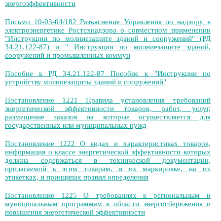
энергоэффективности
Письмо 10-03-04/182 Разъяснение Управления по надзору в
электроэнергетике Ростехнадзора о совместном применении
"Инструкции по молниезащите зданий и сооружений" (РД
34.21.122-87) и " Инструкции по молниезащите зданий,
сооружений и промышленных коммун
Пособие к РД 34.21.122-87 Пособие к "Инструкции по
устройству молниезащиты зданий и сооружений"
Постановление 1221 Правила установления требований
энергетической эффективности товаров, работ, услуг,
размещение заказов на которые осуществляется для
государственных или муниципальных нужд
Постановление 1222 О видах и характеристиках товаров,
информация о классе энергетической эффективности которых
должна содержаться в технической документации,
прилагаемой к этим товарам, в их маркировке, на их
этикетках, и принципах правил определения
Постановление 1225 О требованиях к региональным и
муниципальным программам в области энергосбережения и
повышения энергетической эффективности