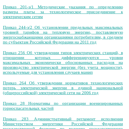
Приказ 201-э/1 Методические указания по определению
размера платы за технологическое присоединение к
электрическим сетям
Приказ 244-э/2 Об установлении предельных максимальных
уровней тарифов на тепловую энергию, поставляемую
энергоснабжающими организациями потребителям, в среднем
по субъектам Российской Федерации на 2011 год
Приказ 256 Об утверждении типов электрических станций, в
отношении которых дифференцируются уровни
максимальных экономически обоснованных расходов на
производство электрической энергии (без учета мощности),
используемые для установления случаев манип
Приказ 264 Об утверждении нормативов технологических
потерь электрической энергии в единой национальной
(общероссийской) электрической сети на 2006 год
Приказ 28 Нормативы по организации военизированных
горноспасательных частей
Приказ 283 Административный регламент исполнения
Министерством энергетики Российской Федерации
государственной функции по ведению государственного