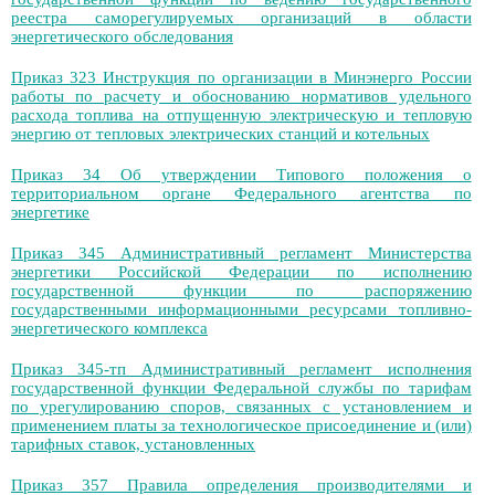
реестра саморегулируемых организаций в области
энергетического обследования
Приказ 323 Инструкция по организации в Минэнерго России
работы по расчету и обоснованию нормативов удельного
расхода топлива на отпущенную электрическую и тепловую
энергию от тепловых электрических станций и котельных
Приказ 34 Об утверждении Типового положения о
территориальном органе Федерального агентства по
энергетике
Приказ 345 Административный регламент Министерства
энергетики Российской Федерации по исполнению
государственной функции по распоряжению
государственными информационными ресурсами топливно-
энергетического комплекса
Приказ 345-тп Административный регламент исполнения
государственной функции Федеральной службы по тарифам
по урегулированию споров, связанных с установлением и
применением платы за технологическое присоединение и (или)
тарифных ставок, установленных
Приказ 357 Правила определения производителями и