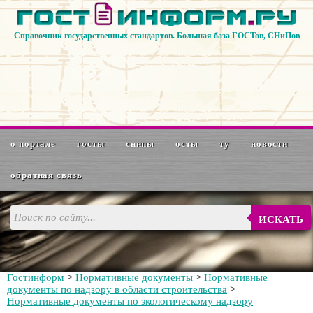
Справочник государственных стандартов. Большая база ГОСТов, СНиПов
о портале
госты
снипы
осты
ту
новости
обратная связь
ИСКАТЬ
Гостинформ
>
Нормативные документы
>
Нормативные
документы по надзору в области строительства
>
Нормативные документы по экологическому надзору