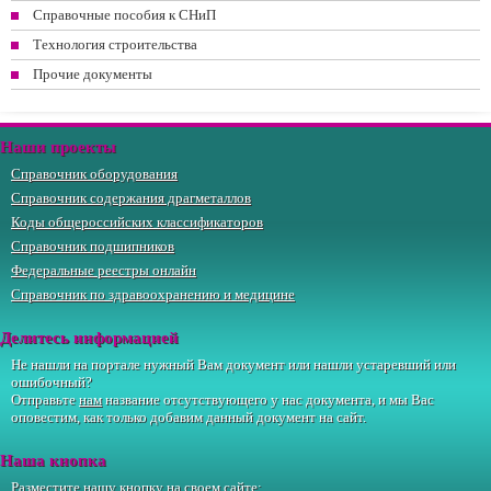
Справочные пособия к СНиП
Технология строительства
Прочие документы
Наши проекты
Справочник оборудования
Справочник содержания драгметаллов
Коды общероссийских классификаторов
Справочник подшипников
Федеральные реестры онлайн
Справочник по здравоохранению и медицине
Делитесь информацией
Не нашли на портале нужный Вам документ или нашли устаревший или
ошибочный?
Отправьте
нам
название отсутствующего у нас документа, и мы Вас
оповестим, как только добавим данный документ на сайт.
Наша кнопка
Разместите нашу кнопку на своем сайте: