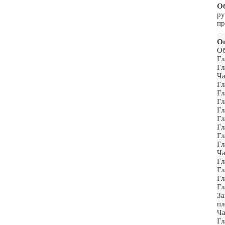
О
ру
пр
Ог
О
Гл
Гл
Ча
Гл
Гл
Гл
Гл
Гл
Гл
Гл
Гл
Ча
Гл
Гл
Гл
Гл
За
п
Ча
Гл