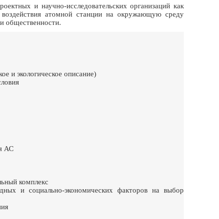
роектных и научно-исследовательских организаций как
е воздействия атомной станции на окружающую среду
и общественности.
ое и экологическое описание)
словия
я АС
льный комплекс
ных и социально-экономических факторов на выбор
ния