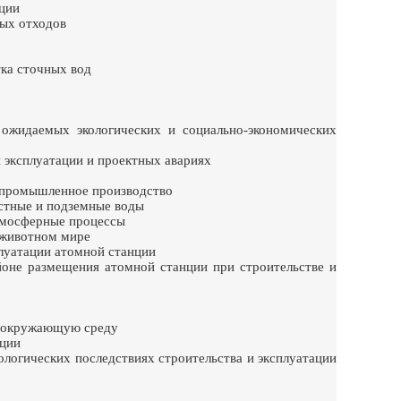
нции
ных отходов
тка сточных вод
жидаемых экологических и социально-экономических
 эксплуатации и проектных авариях
ропромышленное производство
остные и подземные воды
атмосферные процессы
 животном мире
плуатации атомной станции
йоне размещения атомной станции при строительстве и
а окружающую среду
нции
ологических последствиях строительства и эксплуатации