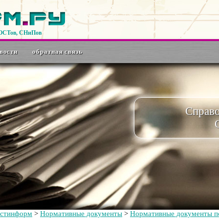
ГОСТов, СНиПов
вости
обратная связь
Справ
остинформ
>
Нормативные документы
>
Нормативные документы по