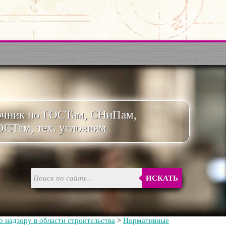
очник по ГОСТам, СНиПам,
ОСТам, тех. условиям
ИСКАТЬ
 надзору в области строительства
>
Нормативные