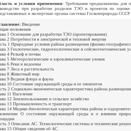
бласть и условия применения:
Требования предназначены для п
ководство при разработке разделов ТЭО и проектов по оценк
едставляемых в экспертные органы системы Госкомприроды СССР 
лавление:
Введение
бщие положения
ава 1 Основание для разработки ТЭО (проектирования)
ава 2 Потребности в электрической и тепловой энергии
сть 1 Природные условия района размещения (физико-географическ
ава 3 Геологические, гидрогеологические и сейсмотектонические у
ава 4 Рельеф и почвы
ава 5 Метеорологические и аэроклиматические уловия
ава 6 Реки и водоемы
ава 7 Леса и растительность
ава 8 Животный мир
ава 9 Водная флора и фауна
ава 10 Состояние окружающей среды и ее элементов
сть 2 Социально-экономическая характеристика района размещени
ава 11 Население
ава 12 Землепользование и сельское хозяйство
ава 13 Промышленность и транспорт
ава 14 Медико-биологическая характеристика района и оздоровите
ключение О состоянии окружающей среды и о влиянии природ
лощадки
сть 3 Описание АС. Технологические системы и технические реше
ава 15 Общие сведения об АС