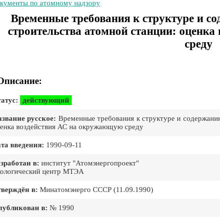
кументы по атомному надзору
Временные требования к структуре и с
строительства атомной станции: оценк
среду
Описание:
атус:
действующий
звание русское:
Временные требования к структуре и содержанию
енка воздействия АС на окружающую среду
та введения:
1990-09-11
зработан в:
институт "Атомэнергопроект"
ологический центр МТЭА
верждён в:
Минатомэнерго СССР (11.09.1990)
публикован в:
№ 1990