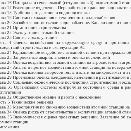
ава 16 Площадка и генеральный (ситуационный) план атомной ста
ава 17 Реакторное отделение. Переработка и хранение радиоактив
ава 18 Турбинное отделение и водоподготовка
ава 19 Системы охлаждения и технического водоснабжения
ава 20 Хозяйственно-питьевое водоснабжение. Канализация и очис
ава 21 Организация строительства
ава 22 Эксплуатация атомной станции
ава 23 Снятие с эксплуатации
сть 4 Оценка воздействия на окружающую среду и прогнощы о
следствий строительства и эксплуатации АС
ава 24 Радиационное воздействие атомной станции при нормальной
ава 25 Запроектные аварии: анализ и оценка последствий
ава 26 Оценка воздействия атомной станции на агросистемы и аг
ава 27 Анализ и прогноз воздействия атомной станции на поверхн
ава 28 Оценка влияния выбросов тепла и влаги на микроклимат и 
ава 29 Прогнозная оценка ожидаемых изменений в растительном и
ава 30 Социально-экономические последствия строительства и экс
ава 31 Организация системы контроля за состоянием среды в ра
сплуатации
ава 32 Общественное мнение и работа с населением
сть 5 Технические решения
ава 33 Мероприятия по снижению воздействия атомной станции н
ава 34 Оценка риска от строительства и эксплуатации атомной ста
ава 35 Экономическая оценка проектных решений. Заявление об эк
омной станции
риложения