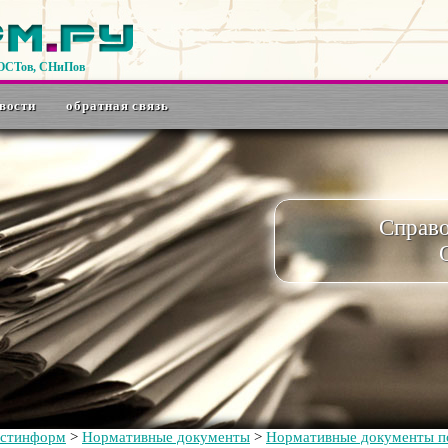
ГОСТов, СНиПов
вости
обратная связь
Справ
остинформ
>
Нормативные документы
>
Нормативные документы по