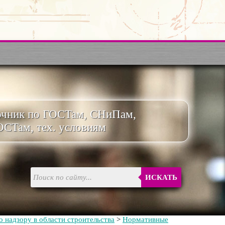
очник по ГОСТам, СНиПам,
ОСТам, тех. условиям
ИСКАТЬ
 надзору в области строительства
>
Нормативные