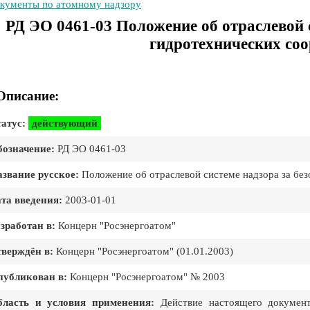
кументы по атомному надзору
РД ЭО 0461-03 Положение об отраслевой 
гидротехнических со
Описание:
атус:
действующий
означение:
РД ЭО 0461-03
звание русское:
Положение об отраслевой системе надзора за бе
та введения:
2003-01-01
зработан в:
Концерн "Росэнергоатом"
верждён в:
Концерн "Росэнергоатом" (01.01.2003)
публикован в:
Концерн "Росэнергоатом" № 2003
бласть и условия применения:
Действие настоящего документ